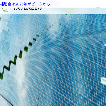
トップページに掲載:
太陽光パネルのリサイクル事情について
今は北面にもパネルを乗せられる！？
補助金は2025年がピークかも…
掲載する
私たちについて
サービス一覧
お役立ち記事
会社概要
採用
お問い合わせ